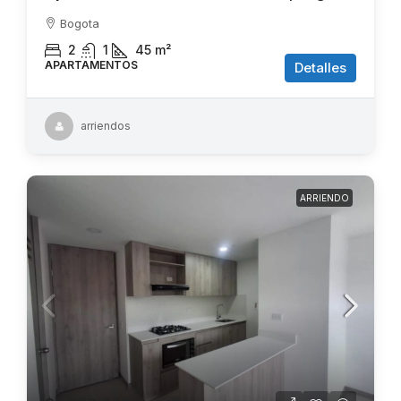
Bogota
2
1
45
m²
APARTAMENTOS
Detalles
arriendos
ARRIENDO