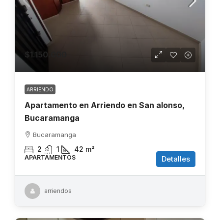
$1.150.000
ARRIENDO
Apartamento en Arriendo en San alonso,
Bucaramanga
Bucaramanga
2
1
42
m²
APARTAMENTOS
Detalles
arriendos