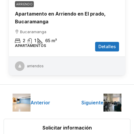
ARRIENDO
Apartamento en Arriendo en El prado,
Bucaramanga
Bucaramanga
2
1
65
m²
APARTAMENTOS
Detalles
arriendos
Anterior
Siguiente
Solicitar información