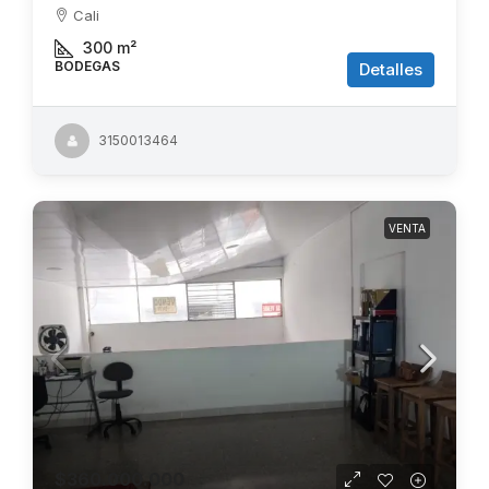
Cali
300
m²
BODEGAS
Detalles
3150013464
VENTA
$360.000.000