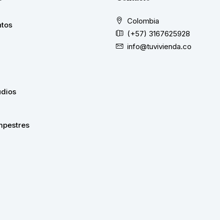
Colombia
tos
(+57) 3167625928
info@tuvivienda.co
udios
pestres