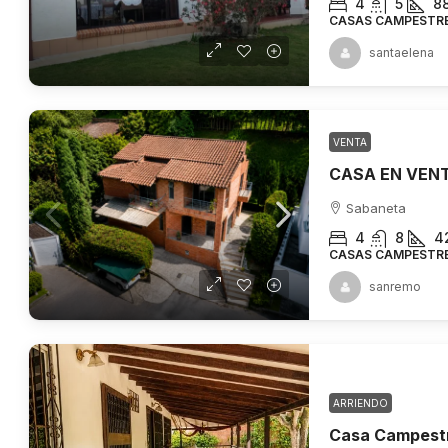
4
5
8
CASAS CAMPESTR
santaelena
VENTA
Sabaneta
4
8
4
CASAS CAMPESTR
sanremo
ARRIENDO