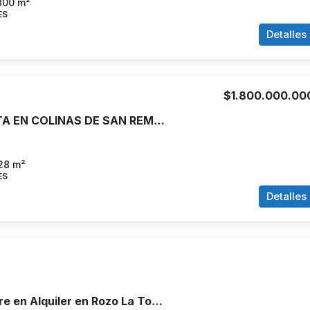
800
m²
ES
Detalles
$1.800.000.00
CASA EN VENTA EN COLINAS DE SAN REMO SABANETA
28
m²
ES
Detalles
Casa Campestre en Alquiler en Rozo La Torre, Palmira, Valle del Cauca