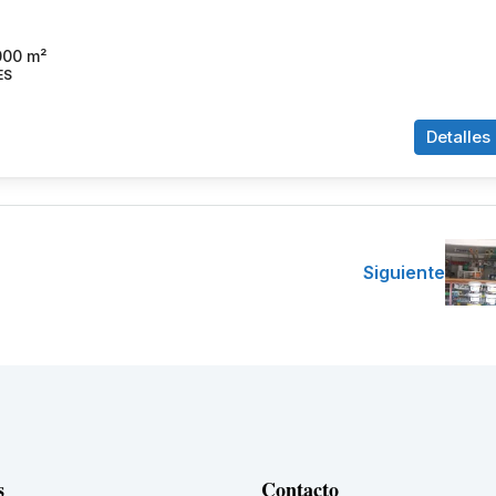
000
m²
ES
Detalles
Siguiente
s
Contacto