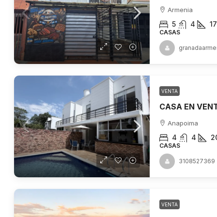
Armenia
5
4
1
CASAS
granadaarme
VENTA
Anapoima
4
4
2
CASAS
3108527369
VENTA