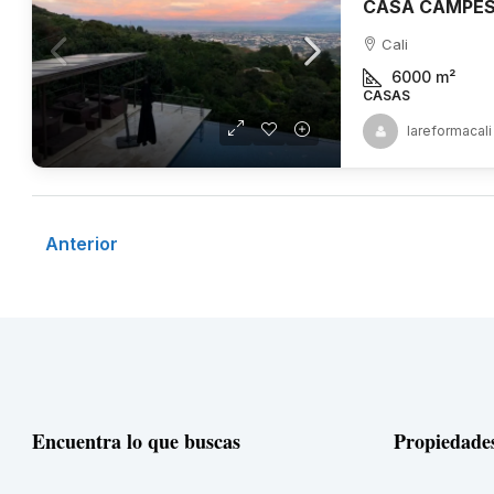
Cali
6000
m²
CASAS
lareformacali
Anterior
Encuentra lo que buscas
Propiedade