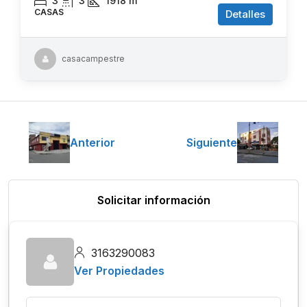
3
3
1918
m²
CASAS
Detalles
casacampestre
Anterior
Siguiente
Solicitar información
3163290083
Ver Propiedades