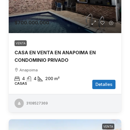
$700.000.000
VENTA
CASA EN VENTA EN ANAPOIMA EN
CONDOMINIO PRIVADO
Anapoima
4
4
200
m²
CASAS
Detalles
3108527369
VENTA