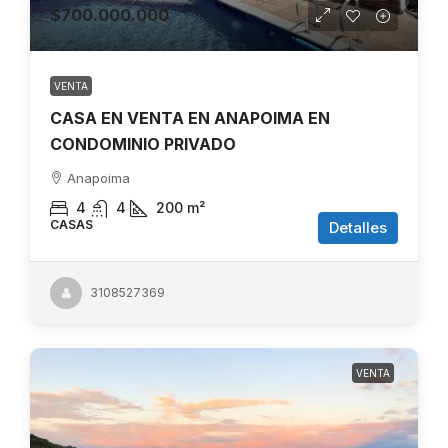
$700.000.000
VENTA
CASA EN VENTA EN ANAPOIMA EN
CONDOMINIO PRIVADO
Anapoima
4
4
200
m²
CASAS
Detalles
3108527369
VENTA