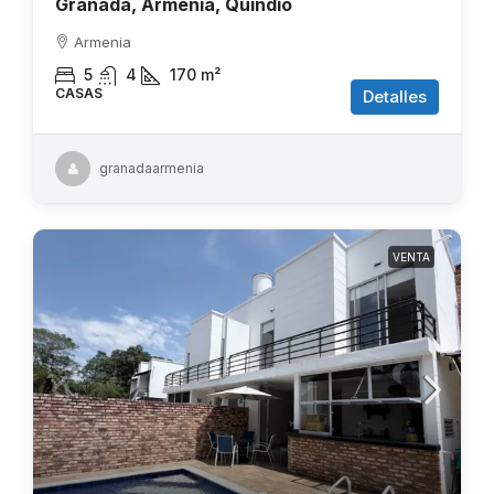
Granada, Armenia, Quindío
Armenia
5
4
170
m²
CASAS
Detalles
granadaarmenia
VENTA