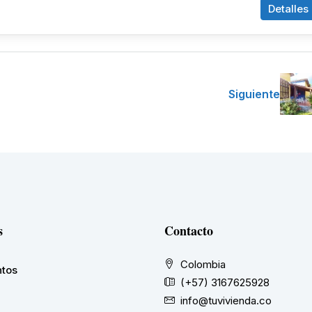
Detalles
Siguiente
s
Contacto
Colombia
tos
(+57) 3167625928
info@tuvivienda.co