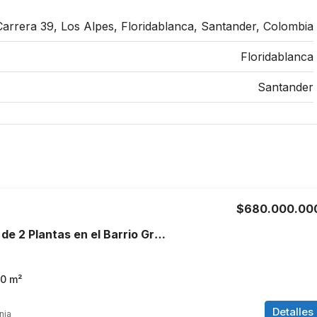
Carrera 39, Los Alpes, Floridablanca, Santander, Colombia
Floridablanca
Santander
$680.000.00
Venta de Casa de 2 Plantas en el Barrio Granada, Armenia, Quindío
70
m²
Detalles
nia