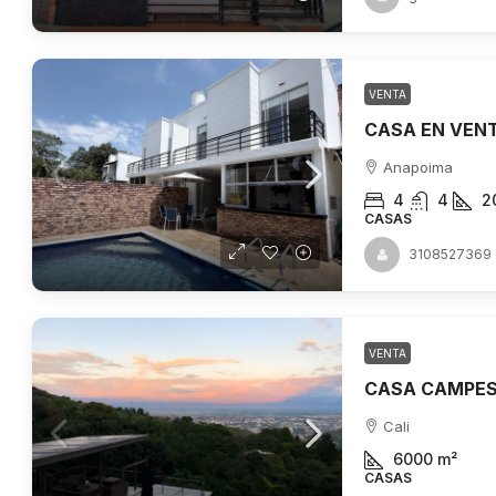
VENTA
Anapoima
4
4
2
CASAS
3108527369
VENTA
Cali
6000
m²
CASAS