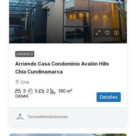
$5.700.000
ARRIENDO
Arriendo Casa Condominio Avalón Hills
Chía Cundinamarca
Chía
3
5
2
190
m²
CASAS
Detalles
Tecniadministraciones