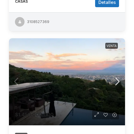
CASAS
Detalles
3108527369
VENTA
$1.450.000.000