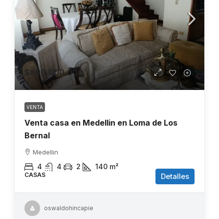
$890.000.000
VENTA
Venta casa en Medellin en Loma de Los
Bernal
Medellin
4
4
2
140
m²
CASAS
Detalles
oswaldohincapie