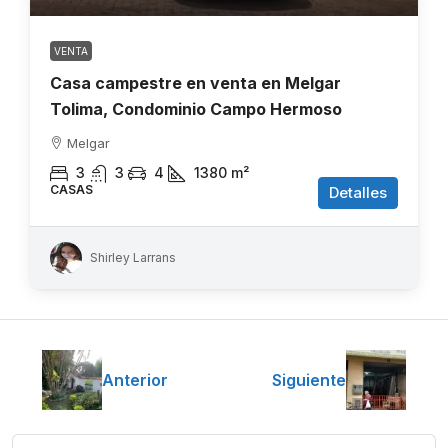
VENTA
Casa campestre en venta en Melgar
Tolima, Condominio Campo Hermoso
Melgar
3
3
4
1380
m²
CASAS
Detalles
Shirley Larrans
Anterior
Siguiente