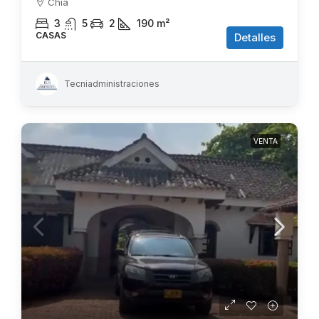
Chía
3
5
2
190
m²
CASAS
Detalles
Tecniadministraciones
VENTA