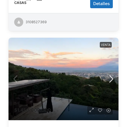
CASAS
Detalles
3108527369
VENTA
$1.450.000.000