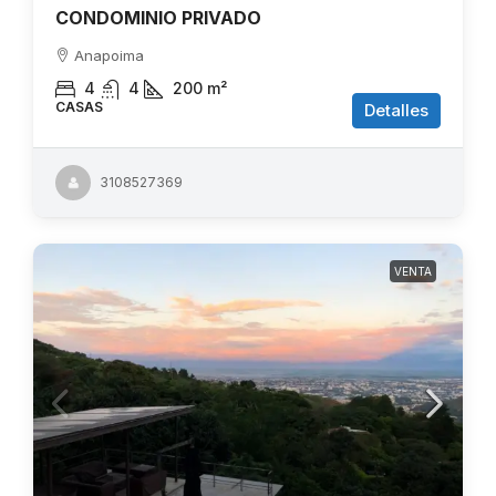
CONDOMINIO PRIVADO
Anapoima
4
4
200
m²
CASAS
Detalles
3108527369
VENTA