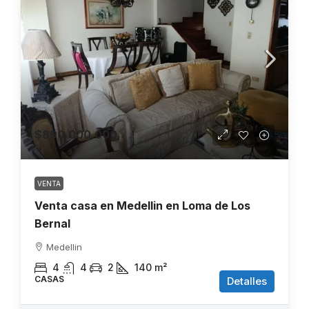
$890.000.000
VENTA
Venta casa en Medellin en Loma de Los
Bernal
Medellin
4
4
2
140
m²
CASAS
Detalles