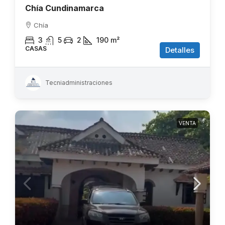
Chía Cundinamarca
Chía
3
5
2
190
m²
CASAS
Detalles
Tecniadministraciones
VENTA