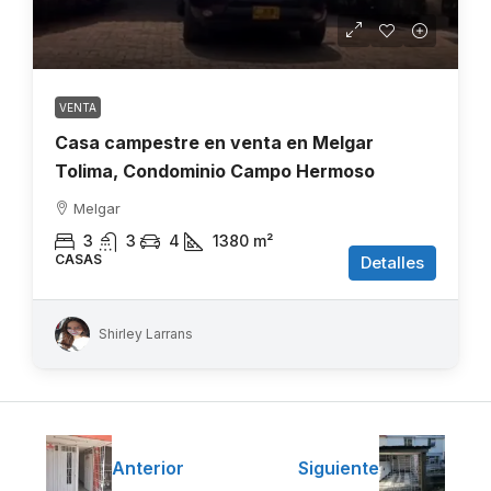
VENTA
Casa campestre en venta en Melgar
Tolima, Condominio Campo Hermoso
Melgar
3
3
4
1380
m²
CASAS
Detalles
Shirley Larrans
Anterior
Siguiente