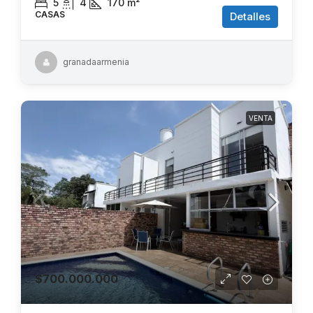
5
4
170
m²
CASAS
Detalles
granadaarmenia
VENTA
$700.000.000