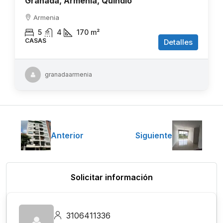
Granada, Armenia, Quindío
Armenia
5
4
170
m²
CASAS
Detalles
granadaarmenia
Anterior
Siguiente
Solicitar información
3106411336