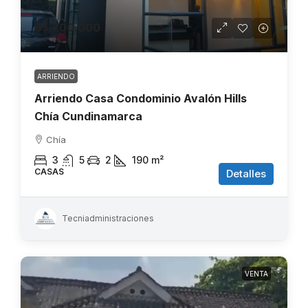
$5.700.000
ARRIENDO
Arriendo Casa Condominio Avalón Hills
Chía Cundinamarca
Chía
3
5
2
190
m²
CASAS
Detalles
Tecniadministraciones
VENTA