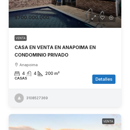
$700.000.000
VENTA
CASA EN VENTA EN ANAPOIMA EN
CONDOMINIO PRIVADO
Anapoima
4
4
200
m²
CASAS
Detalles
3108527369
VENTA