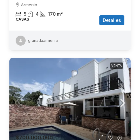
Armenia
5
4
170
m²
CASAS
Detalles
granadaarmenia
VENTA
$700.000.000