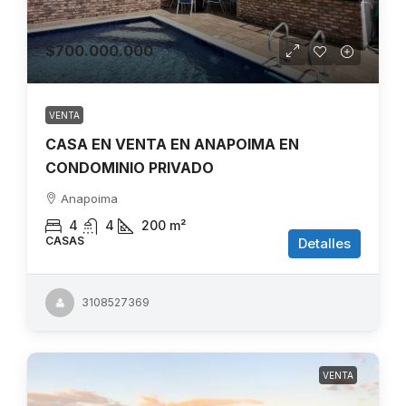
$700.000.000
VENTA
CASA EN VENTA EN ANAPOIMA EN
CONDOMINIO PRIVADO
Anapoima
4
4
200
m²
CASAS
Detalles
3108527369
VENTA