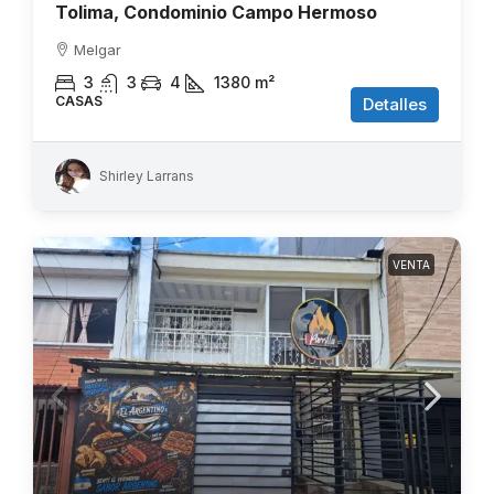
Tolima, Condominio Campo Hermoso
Melgar
3
3
4
1380
m²
CASAS
Detalles
Shirley Larrans
VENTA