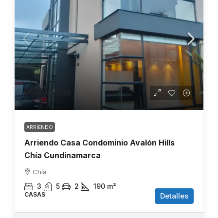
$5.700.000
ARRIENDO
Arriendo Casa Condominio Avalón Hills
Chía Cundinamarca
Chía
3
5
2
190
m²
CASAS
Detalles