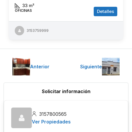
33
m²
OFICINAS
Detalles
3153759999
Anterior
Siguiente
Solicitar información
3157800565
Ver Propiedades