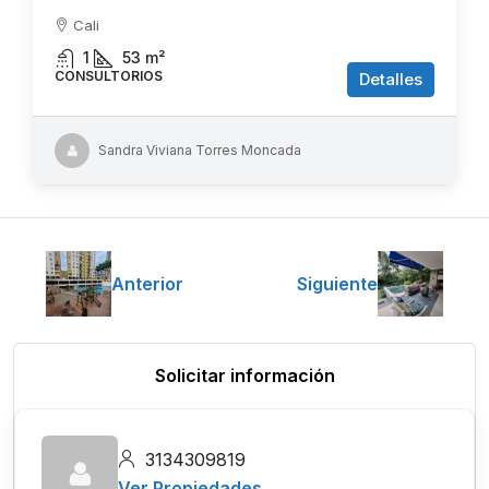
Cali
1
53
m²
CONSULTORIOS
Detalles
Sandra Viviana Torres Moncada
Anterior
Siguiente
Solicitar información
3134309819
Ver Propiedades