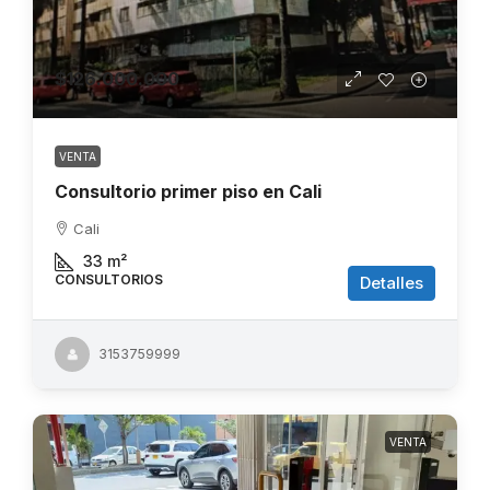
$126.000.000
VENTA
Consultorio primer piso en Cali
Cali
33
m²
CONSULTORIOS
Detalles
3153759999
VENTA