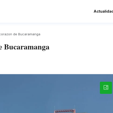
Actualida
l corazon de Bucaramanga
 de Bucaramanga