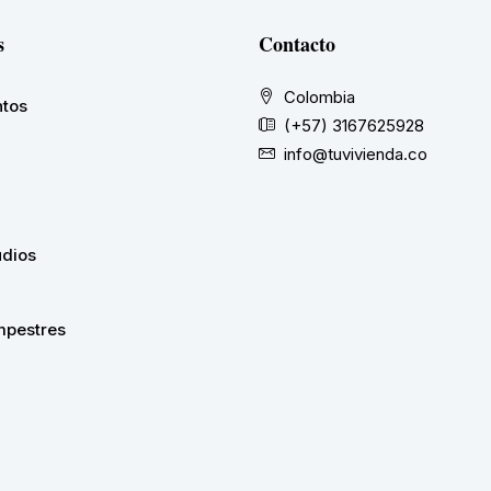
s
Contacto
Colombia
tos
(+57) 3167625928
info@tuvivienda.co
udios
pestres