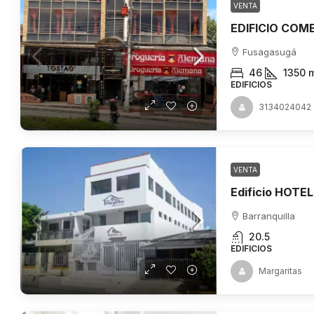
VENTA
Fusagasugá
46
1350
EDIFICIOS
3134024042
VENTA
Edificio HOTEL
Barranquilla
20.5
EDIFICIOS
Margaritas