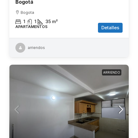
Bogotá
Bogota
1
1
35
m²
APARTAMENTOS
Detalles
arriendos
ARRIENDO