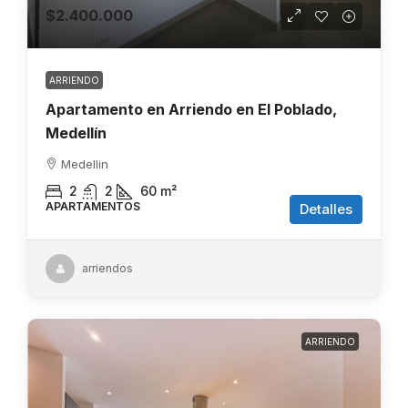
$2.400.000
ARRIENDO
Apartamento en Arriendo en El Poblado,
Medellín
Medellin
2
2
60
m²
APARTAMENTOS
Detalles
arriendos
ARRIENDO