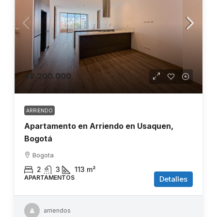
$8.200.000
ARRIENDO
Apartamento en Arriendo en Usaquen,
Bogotá
Bogota
2
3
113
m²
APARTAMENTOS
Detalles
arriendos