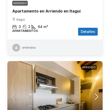
ARRIENDO
Apartamento en Arriendo en Itaguí
Itagüi
3
2
64
m²
APARTAMENTOS
Detalles
arriendos
ARRIENDO