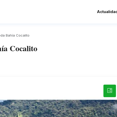
Actualida
eda Bahía Cocalito
hía Cocalito