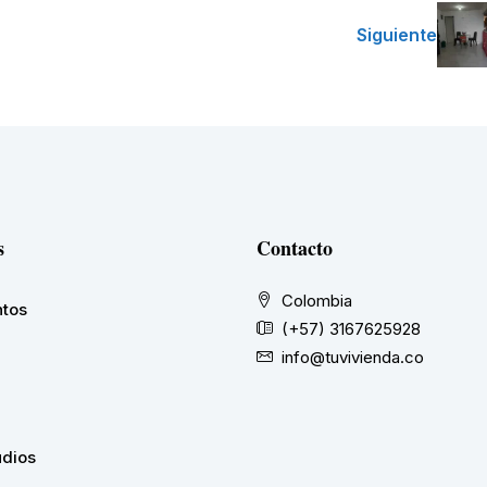
Siguiente
s
Contacto
Colombia
tos
(+57) 3167625928
info@tuvivienda.co
udios