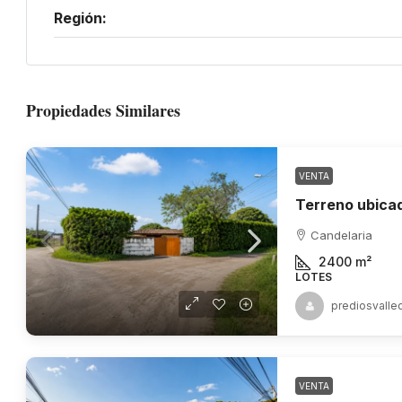
Región:
Propiedades Similares
VENTA
Candelaria
2400
m²
LOTES
prediosvalle
VENTA