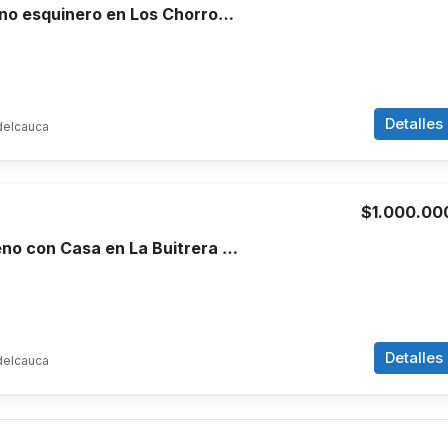
Venta de terreno esquinero en Los Chorros Cali
Detalles
delcauca
$1.000.00
Venta de Terreno con Casa en La Buitrera Cali
Detalles
delcauca