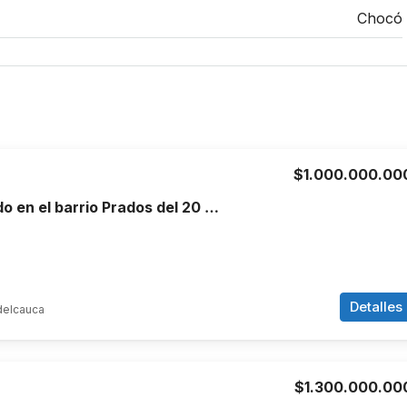
Chocó
$1.000.000.00
Terreno ubicado en el barrio Prados del 20 Candelaria, Valle del Cauca.
Detalles
delcauca
$1.300.000.00