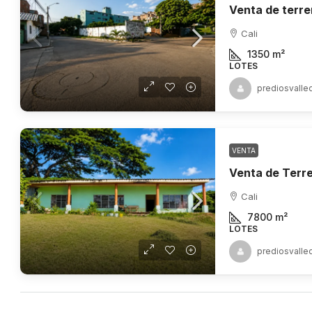
Cali
1350
m²
LOTES
prediosvalle
VENTA
Cali
7800
m²
LOTES
prediosvalle