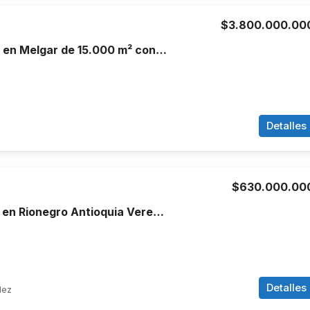
$3.800.000.00
Finca en Venta en Melgar de 15.000 m² con Piscina, 4 Cabañas y Excelente Potencial Turístico
Detalles
$630.000.00
Finca en venta en Rionegro Antioquia Vereda Abreo
Detalles
dez