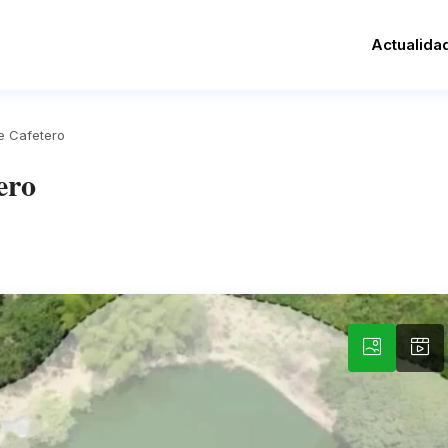
Actualida
e Cafetero
ero