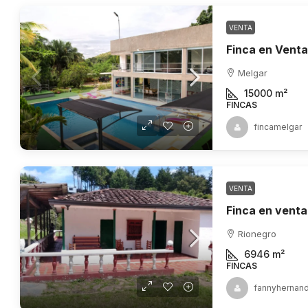
VENTA
Melgar
15000
m²
FINCAS
fincamelgar
VENTA
Rionegro
6946
m²
FINCAS
fannyhernan