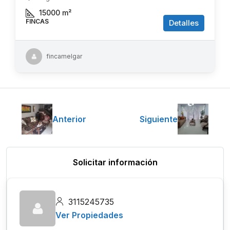
15000
m²
FINCAS
Detalles
fincamelgar
Anterior
Siguiente
Solicitar información
3115245735
Ver Propiedades