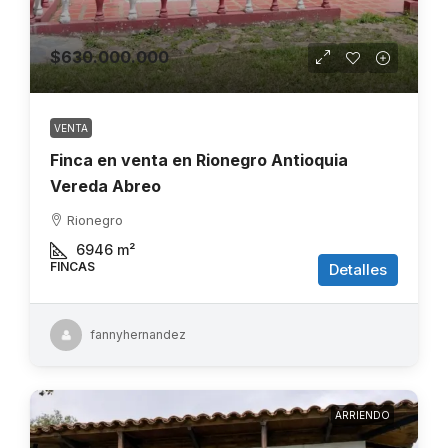
$630.000.000
VENTA
Finca en venta en Rionegro Antioquia
Vereda Abreo
Rionegro
6946
m²
FINCAS
Detalles
fannyhernandez
ARRIENDO