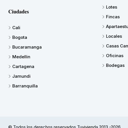
Lotes
Ciudades
Fincas
Apartaest
Cali
Locales
Bogota
Casas Cam
Bucaramanga
Oficinas
Medellin
Bodegas
Cartagena
Jamundi
Barranquilla
© Todos los derechos reservados Tuvivienda 2013 -2026