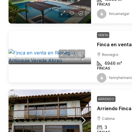
FINCAS
fincamelgar
VENTA
Rionegro
6946
m²
FINCAS
fannyhernan
ARRIENDO
Arriendo Finca
Calima
3