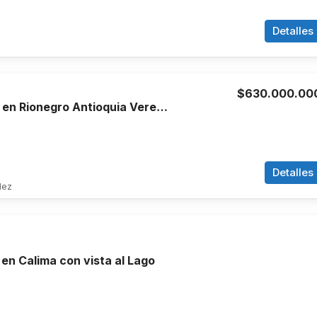
Detalles
$630.000.00
Finca en venta en Rionegro Antioquia Vereda Abreo
Detalles
dez
 en Calima con vista al Lago