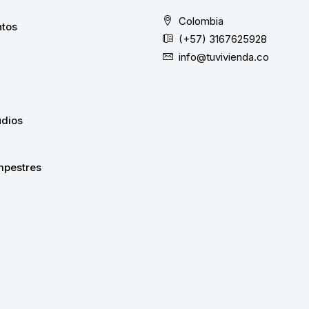
Colombia
tos
(+57) 3167625928
info@tuvivienda.co
udios
pestres