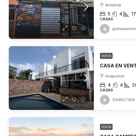
Armenia
5
4
1
CASAS
granadaarme
VENTA
Anapoima
4
4
2
CASAS
3108527369
VENTA