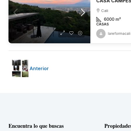
Cali
6000
m²
CASAS
lareformacali
Anterior
Encuentra lo que buscas
Propiedade