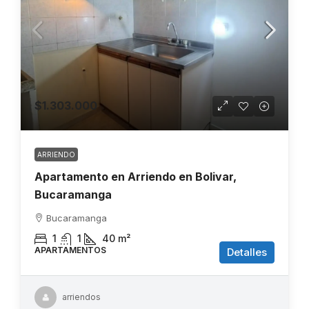
$1.303.000
ARRIENDO
Apartamento en Arriendo en Bolivar,
Bucaramanga
Bucaramanga
1
1
40
m²
APARTAMENTOS
Detalles
arriendos