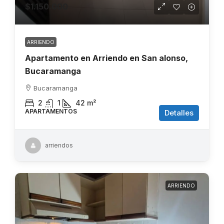
$1.150.000
ARRIENDO
Apartamento en Arriendo en San alonso,
Bucaramanga
Bucaramanga
2
1
42
m²
APARTAMENTOS
Detalles
arriendos
ARRIENDO