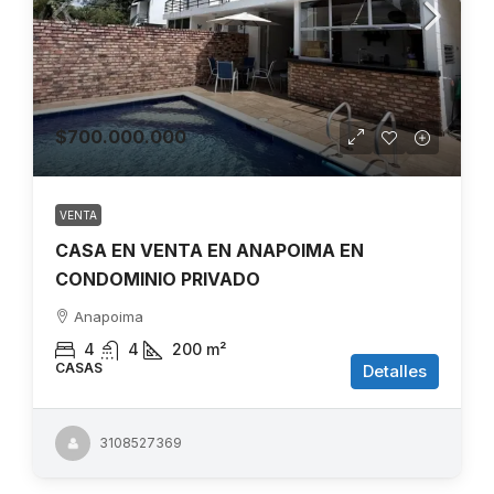
$700.000.000
VENTA
CASA EN VENTA EN ANAPOIMA EN
CONDOMINIO PRIVADO
Anapoima
4
4
200
m²
CASAS
Detalles
3108527369