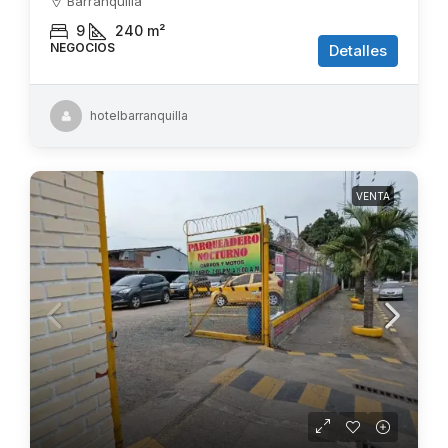
Barranquilla
9
240
m²
NEGOCIOS
Detalles
hotelbarranquilla
VENTA