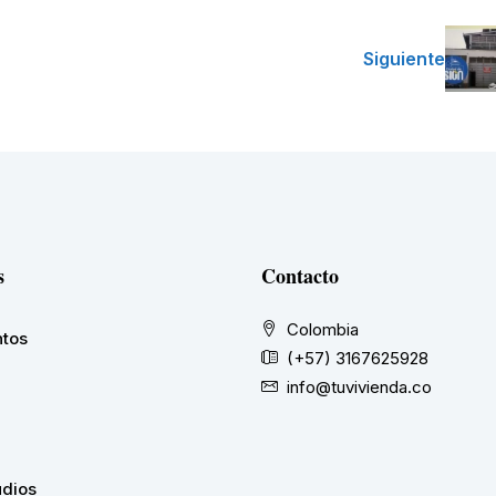
Siguiente
s
Contacto
Colombia
tos
(+57) 3167625928
info@tuvivienda.co
udios