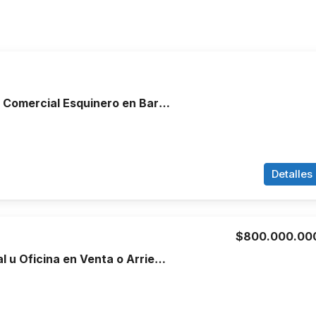
Venta de Local Comercial Esquinero en Barrio San José, Barranquilla
Detalles
$800.000.00
Local Comercial u Oficina en Venta o Arriendo en Centro Comercial Chipichape | 100 m²