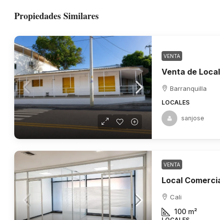
Propiedades Similares
VENTA
Barranquilla
LOCALES
sanjose
VENTA
Cali
100
m²
LOCALES