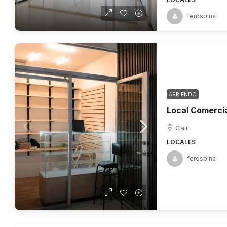
ferospina
ARRIENDO
Cali
LOCALES
ferospina