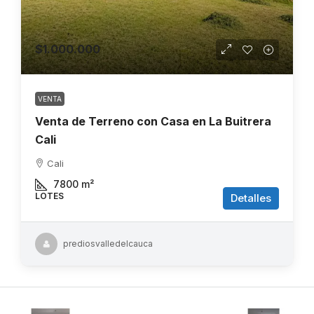
$1.000.000
VENTA
Venta de Terreno con Casa en La Buitrera
Cali
Cali
7800
m²
LOTES
Detalles
prediosvalledelcauca