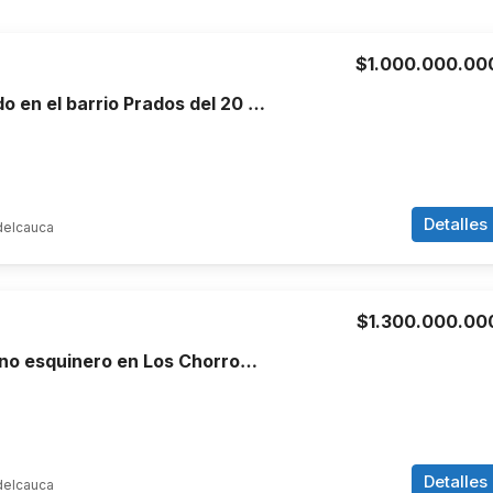
$1.000.000.00
Terreno ubicado en el barrio Prados del 20 Candelaria, Valle del Cauca.
Detalles
delcauca
$1.300.000.00
Venta de terreno esquinero en Los Chorros Cali
Detalles
delcauca