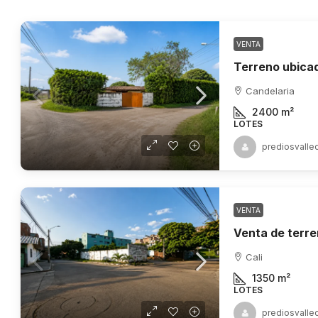
VENTA
Candelaria
2400
m²
LOTES
prediosvalle
VENTA
Cali
1350
m²
LOTES
prediosvalle