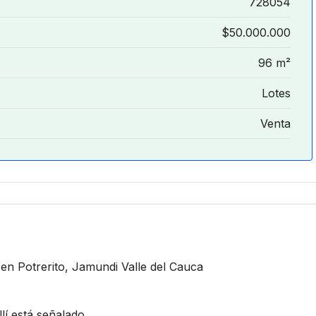
728054
$50.000.000
96 m²
Lotes
Venta
n Potrerito, Jamundi Valle del Cauca
lí está señalado,