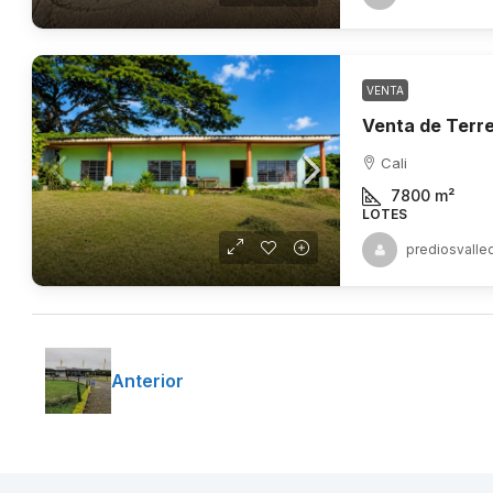
VENTA
Cali
7800
m²
LOTES
prediosvalle
Anterior