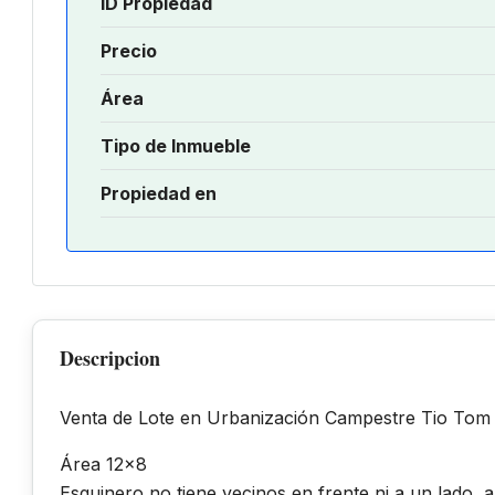
ID Propiedad
Precio
Área
Tipo de Inmueble
Propiedad en
Descripcion
Venta de Lote en Urbanización Campestre Tio Tom e
Área 12×8
Esquinero no tiene vecinos en frente ni a un lado, al