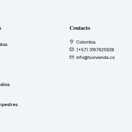
s
Contacto
Colombia
tos
(+57) 3167625928
info@tuvivienda.co
udios
pestres