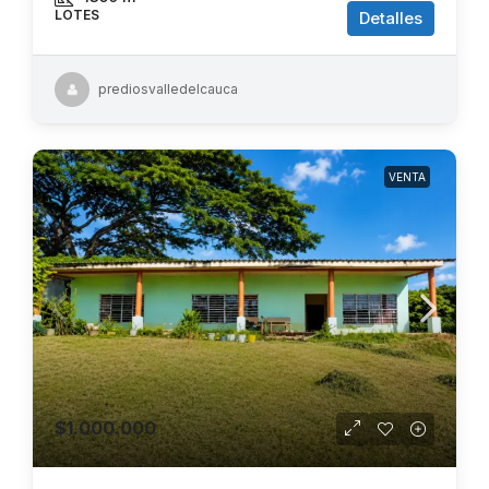
LOTES
Detalles
prediosvalledelcauca
VENTA
$1.000.000