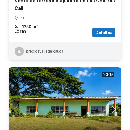
Venta de terreno esquinero en Los Chorros
Cali
Cali
1350
m²
LOTES
Detalles
prediosvalledelcauca
VENTA