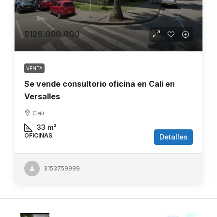
$126.000.000
VENTA
Se vende consultorio oficina en Cali en
Versalles
Cali
33
m²
OFICINAS
Detalles
3153759999