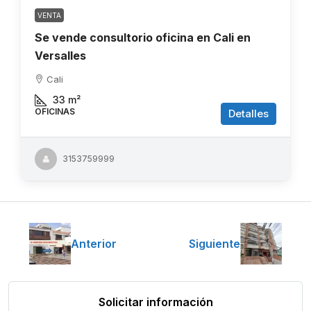
VENTA
Se vende consultorio oficina en Cali en
Versalles
Cali
33
m²
OFICINAS
Detalles
3153759999
Anterior
Siguiente
Solicitar información