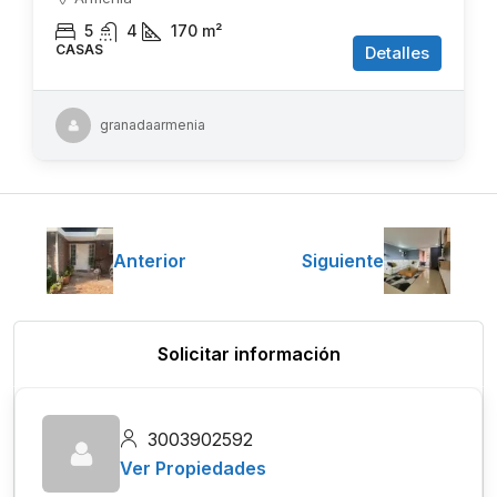
5
4
170
m²
CASAS
Detalles
granadaarmenia
Anterior
Siguiente
Solicitar información
3003902592
Ver Propiedades