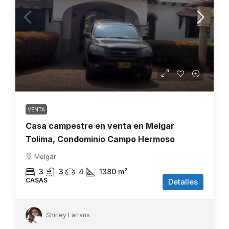
VENTA
Casa campestre en venta en Melgar
Tolima, Condominio Campo Hermoso
Melgar
3
3
4
1380
m²
CASAS
Detalles
Shirley Larrans