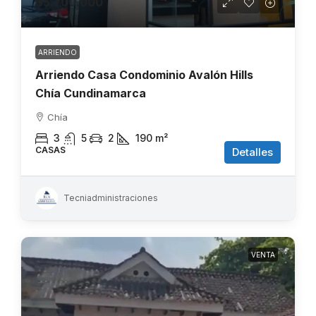
$5.700.000
ARRIENDO
Arriendo Casa Condominio Avalón Hills
Chía Cundinamarca
Chía
3
5
2
190
m²
CASAS
Detalles
Tecniadministraciones
VENTA