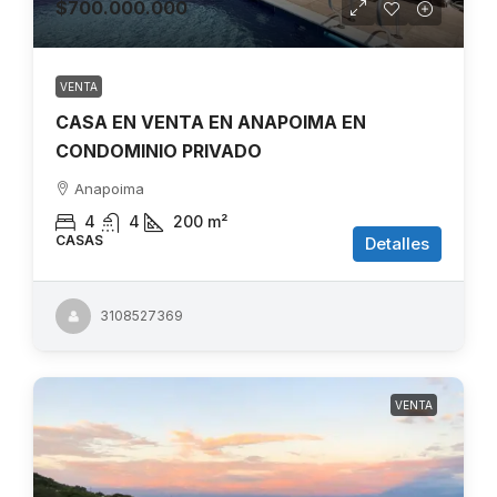
$700.000.000
VENTA
CASA EN VENTA EN ANAPOIMA EN
CONDOMINIO PRIVADO
Anapoima
4
4
200
m²
CASAS
Detalles
3108527369
VENTA