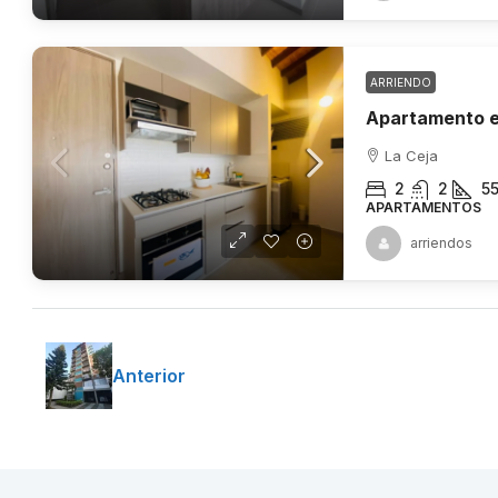
ARRIENDO
Apartamento e
La Ceja
2
2
5
APARTAMENTOS
arriendos
Anterior