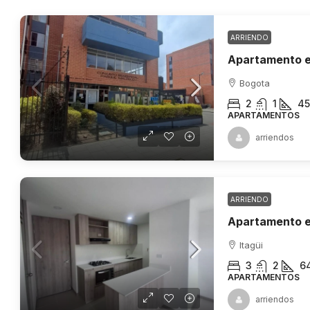
ARRIENDO
Apartamento e
Bogota
2
1
45
APARTAMENTOS
arriendos
ARRIENDO
Apartamento en
Itagüi
3
2
6
APARTAMENTOS
arriendos