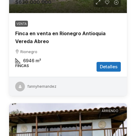
$630.000.000
VENTA
Finca en venta en Rionegro Antioquia
Vereda Abreo
Rionegro
6946
m²
FINCAS
Detalles
fannyhernandez
ARRIENDO