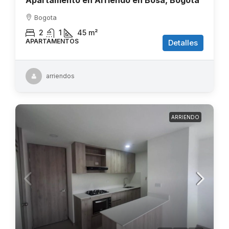
Apartamento en Arriendo en Bosa, Bogotá
Bogota
2
1
45
m²
APARTAMENTOS
Detalles
arriendos
ARRIENDO