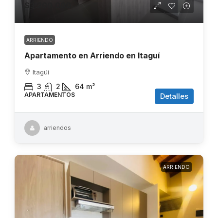
$3.200.000
ARRIENDO
Apartamento en Arriendo en Itaguí
Itagüi
3
2
64
m²
APARTAMENTOS
Detalles
arriendos
ARRIENDO