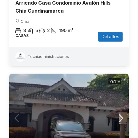
Arriendo Casa Condominio Avalón Hills
Chía Cundinamarca
Chía
3
5
2
190
m²
CASAS
Detalles
Tecniadministraciones
VENTA