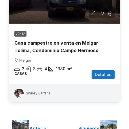
VENTA
Casa campestre en venta en Melgar
Tolima, Condominio Campo Hermoso
Melgar
3
3
4
1380
m²
CASAS
Detalles
Shirley Larrans
Anterior
Siguiente