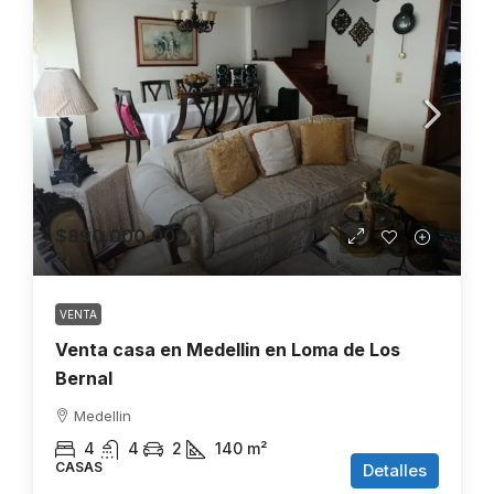
$890.000.000
VENTA
Venta casa en Medellin en Loma de Los
Bernal
Medellin
4
4
2
140
m²
CASAS
Detalles