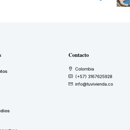
s
Contacto
Colombia
tos
(+57) 3167625928
info@tuvivienda.co
udios