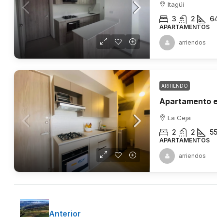
Itagüi
3
2
6
APARTAMENTOS
arriendos
ARRIENDO
Apartamento e
La Ceja
2
2
5
APARTAMENTOS
arriendos
Anterior