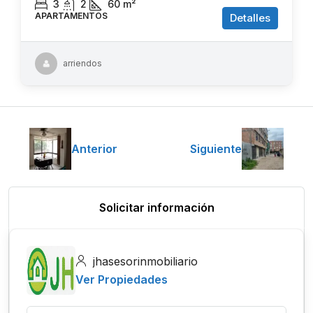
3
2
60
m²
APARTAMENTOS
Detalles
arriendos
Anterior
Siguiente
Solicitar información
jhasesorinmobiliario
Ver Propiedades